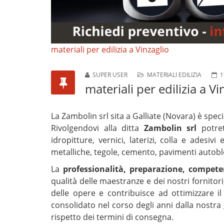
materiali per edilizia a Vinzaglio
SUPER USER
MATERIALI EDILIZIA
1
materiali per edilizia a V
La Zambolin srl sita a Galliate (Novara) è speci
Rivolgendovi alla ditta
Zambolin srl
potret
idropitture, vernici, laterizi, colla e adesiv
metalliche, tegole, cemento, pavimenti autoblo
La
professionalità, preparazione, competen
qualità delle maestranze e dei nostri fornito
delle opere e contribuisce ad ottimizzare il 
consolidato nel corso degli anni dalla nostra 
rispetto dei termini di consegna.