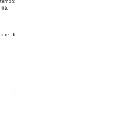
l tempo:
lità.
ione di