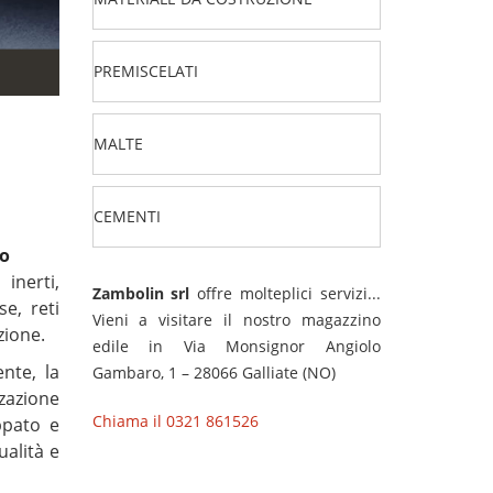
PREMISCELATI
MALTE
CEMENTI
io
inerti,
Zambolin srl
offre molteplici servizi...
se, reti
Vieni a visitare il nostro magazzino
zione.
edile in Via Monsignor Angiolo
nte, la
Gambaro, 1 – 28066 Galliate (NO)
zzazione
Chiama il 0321 861526
uppato e
ualità e