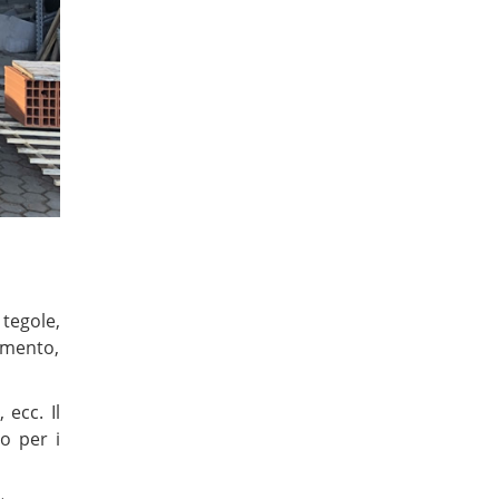
tegole,
emento,
 ecc. Il
io per i