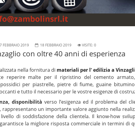
7 FEBBRAIO 2019
18 FEBBRAIO 2019
VISITE: 0
inzaglio con oltre 40 anni di esperienza
alizzata nella fornitura di
materiali per l' edilizia a Vinzagl
e reperire malte per il ripristino del cemento armato, 
i epossidici per piastrelle, pietre di fiume, guaine bitumino
ccanti e tutto il necessario per le vostre esigenze di costru
za, disponibilità
verso l’esigenza ed il problema del clie
ri, rappresentano un importante valore aggiunto nella reali
livello di soddisfazione della clientela. Il know-how svil
garantisce la migliore risposta commerciale in termini di q