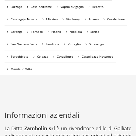
Sozzago
Casalbeltrame
Vaprio d Agogna
Recetto
Casaleggio Novara
Miasino
Vicolungo
Ameno
Casalvolone
Barengo
Tornaco
Pisano
Nibbiola
Soriso
San Nazzaro Sesia
Landiona
Vinzaglio
Sillavengo
Terdobbiate
Colazza
Cavaglietto
Castellazzo Novarese
Mandello Vitta
Informazioni aziendali
La Ditta
Zambolin srl
è un rivenditore edile di Galliate
e dispone di un vasto magazzino per privati ed aziende