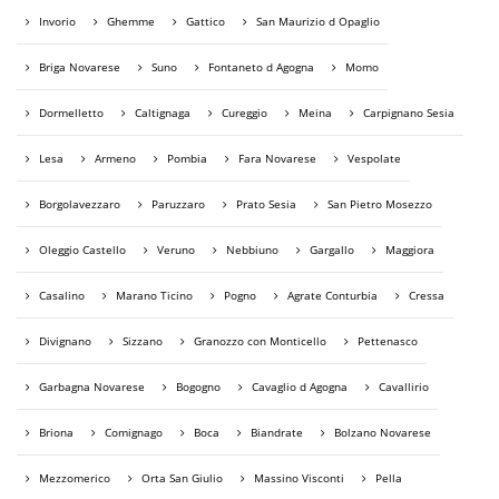
Invorio
Ghemme
Gattico
San Maurizio d Opaglio
Briga Novarese
Suno
Fontaneto d Agogna
Momo
Dormelletto
Caltignaga
Cureggio
Meina
Carpignano Sesia
Lesa
Armeno
Pombia
Fara Novarese
Vespolate
Borgolavezzaro
Paruzzaro
Prato Sesia
San Pietro Mosezzo
Oleggio Castello
Veruno
Nebbiuno
Gargallo
Maggiora
Casalino
Marano Ticino
Pogno
Agrate Conturbia
Cressa
Divignano
Sizzano
Granozzo con Monticello
Pettenasco
Garbagna Novarese
Bogogno
Cavaglio d Agogna
Cavallirio
Briona
Comignago
Boca
Biandrate
Bolzano Novarese
Mezzomerico
Orta San Giulio
Massino Visconti
Pella