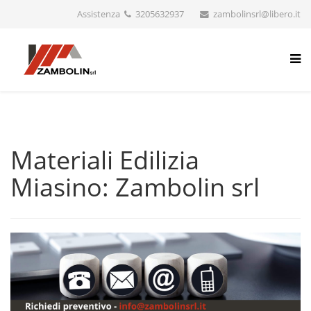
Assistenza
3205632937
zambolinsrl@libero.it
Materiali Edilizia
Miasino: Zambolin srl