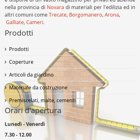
nella provincia di
Novara
di materiali per l'edilizia ed in
altri comuni come
Trecate
,
Borgomanero
,
Arona
,
Galliate
,
Cameri
.
Prodotti
Prodotti
Coperture
Articoli da giardino
Materiale da costruzione
Premiscelati, malte, cementi
Orari d'apertura
Lunedì - Venerdì
7.30 - 12.00