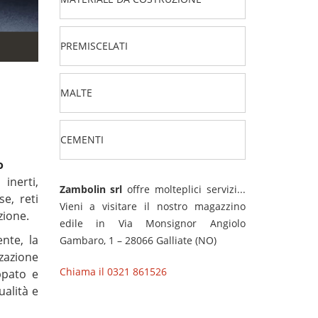
PREMISCELATI
MALTE
CEMENTI
o
inerti,
Zambolin srl
offre molteplici servizi...
se, reti
Vieni a visitare il nostro magazzino
zione.
edile in Via Monsignor Angiolo
nte, la
Gambaro, 1 – 28066 Galliate (NO)
zzazione
Chiama il 0321 861526
uppato e
ualità e