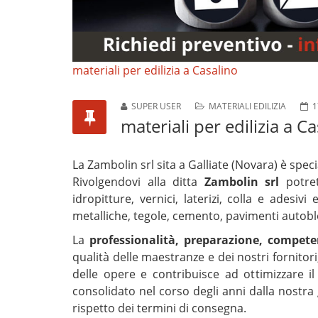
materiali per edilizia a Casalino
SUPER USER
MATERIALI EDILIZIA
1
materiali per edilizia a C
La Zambolin srl sita a Galliate (Novara) è speci
Rivolgendovi alla ditta
Zambolin srl
potret
idropitture, vernici, laterizi, colla e adesiv
metalliche, tegole, cemento, pavimenti autoblo
La
professionalità, preparazione, competen
qualità delle maestranze e dei nostri fornito
delle opere e contribuisce ad ottimizzare il 
consolidato nel corso degli anni dalla nostra 
rispetto dei termini di consegna.