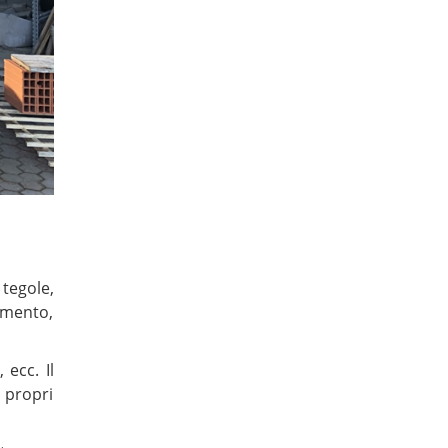
tegole,
emento,
 ecc. Il
i propri