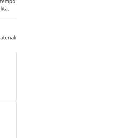
l tempo:
lità.
ateriali