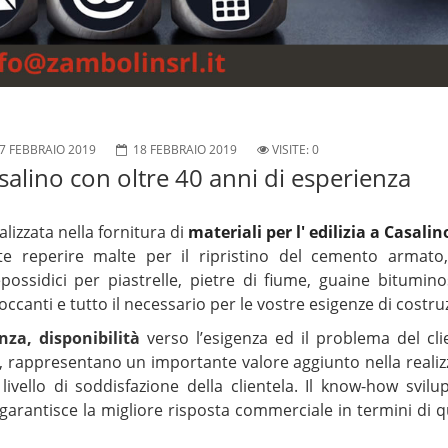
7 FEBBRAIO 2019
18 FEBBRAIO 2019
VISITE: 0
asalino con oltre 40 anni di esperienza
alizzata nella fornitura di
materiali per l' edilizia a Casalin
e reperire malte per il ripristino del cemento armato, 
i epossidici per piastrelle, pietre di fiume, guaine bitumino
ccanti e tutto il necessario per le vostre esigenze di costru
za, disponibilità
verso l’esigenza ed il problema del clie
ri, rappresentano un importante valore aggiunto nella reali
livello di soddisfazione della clientela. Il know-how svil
garantisce la migliore risposta commerciale in termini di q