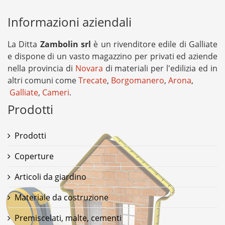
Informazioni aziendali
La Ditta
Zambolin srl
è un rivenditore edile di Galliate
e dispone di un vasto magazzino per privati ed aziende
nella provincia di
Novara
di materiali per l'edilizia ed in
altri comuni come
Trecate
,
Borgomanero
,
Arona
,
Galliate
,
Cameri
.
Prodotti
Prodotti
Coperture
Articoli da giardino
Materiale da costruzione
Premiscelati, malte, cementi