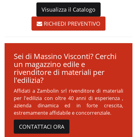
Visualizza il Catalogo
RICHIEDI PREVENTIVO
Sei di Massino Visconti? Cerchi
un magazzino edile e
rivenditore di materiali per
l'edilizia?
Affidati a Zambolin srl rivenditore di materiali
per l'edilizia con oltre 40 anni di esperienza ,
azienda dinamica ed in forte crescita,
estremamente affidabile e concorrenziale.
CONTATTACI ORA