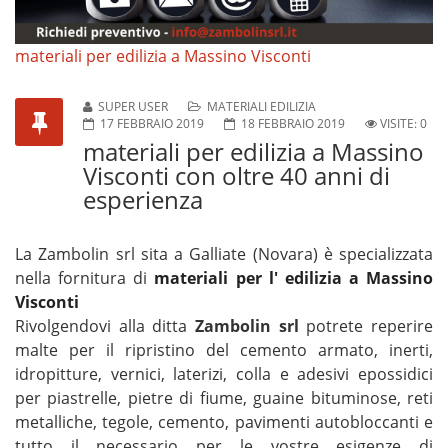
materiali per edilizia a Massino Visconti
SUPER USER
MATERIALI EDILIZIA
17 FEBBRAIO 2019
18 FEBBRAIO 2019
VISITE: 0
materiali per edilizia a Massino
Visconti con oltre 40 anni di
esperienza
La Zambolin srl sita a Galliate (Novara) è specializzata
nella fornitura di
materiali per l' edilizia a Massino
Visconti
Rivolgendovi alla ditta
Zambolin srl
potrete reperire
malte per il ripristino del cemento armato, inerti,
idropitture, vernici, laterizi, colla e adesivi epossidici
per piastrelle, pietre di fiume, guaine bituminose, reti
metalliche, tegole, cemento, pavimenti autobloccanti e
tutto il necessario per le vostre esigenze di