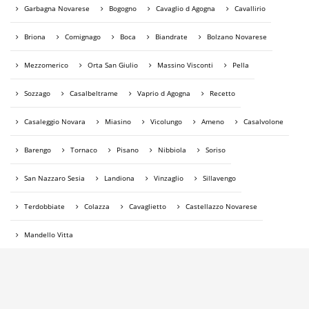
Garbagna Novarese
Bogogno
Cavaglio d Agogna
Cavallirio
Briona
Comignago
Boca
Biandrate
Bolzano Novarese
Mezzomerico
Orta San Giulio
Massino Visconti
Pella
Sozzago
Casalbeltrame
Vaprio d Agogna
Recetto
Casaleggio Novara
Miasino
Vicolungo
Ameno
Casalvolone
Barengo
Tornaco
Pisano
Nibbiola
Soriso
San Nazzaro Sesia
Landiona
Vinzaglio
Sillavengo
Terdobbiate
Colazza
Cavaglietto
Castellazzo Novarese
Mandello Vitta