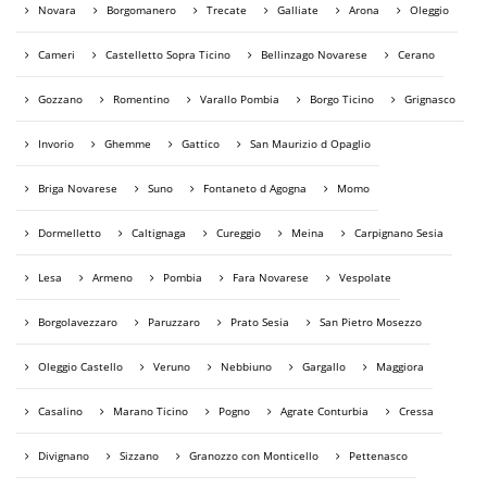
Novara
Borgomanero
Trecate
Galliate
Arona
Oleggio
Cameri
Castelletto Sopra Ticino
Bellinzago Novarese
Cerano
Gozzano
Romentino
Varallo Pombia
Borgo Ticino
Grignasco
Invorio
Ghemme
Gattico
San Maurizio d Opaglio
Briga Novarese
Suno
Fontaneto d Agogna
Momo
Dormelletto
Caltignaga
Cureggio
Meina
Carpignano Sesia
Lesa
Armeno
Pombia
Fara Novarese
Vespolate
Borgolavezzaro
Paruzzaro
Prato Sesia
San Pietro Mosezzo
Oleggio Castello
Veruno
Nebbiuno
Gargallo
Maggiora
Casalino
Marano Ticino
Pogno
Agrate Conturbia
Cressa
Divignano
Sizzano
Granozzo con Monticello
Pettenasco