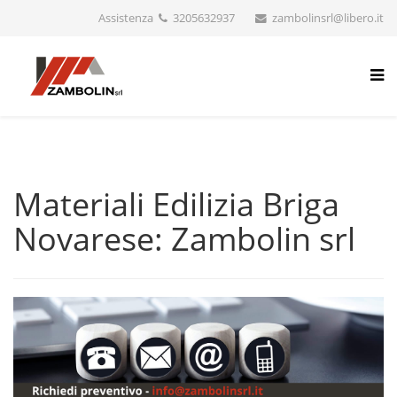
Assistenza
3205632937
zambolinsrl@libero.it
Materiali Edilizia Briga
Novarese: Zambolin srl