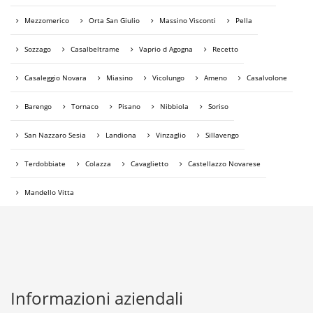
Mezzomerico
Orta San Giulio
Massino Visconti
Pella
Sozzago
Casalbeltrame
Vaprio d Agogna
Recetto
Casaleggio Novara
Miasino
Vicolungo
Ameno
Casalvolone
Barengo
Tornaco
Pisano
Nibbiola
Soriso
San Nazzaro Sesia
Landiona
Vinzaglio
Sillavengo
Terdobbiate
Colazza
Cavaglietto
Castellazzo Novarese
Mandello Vitta
Informazioni aziendali