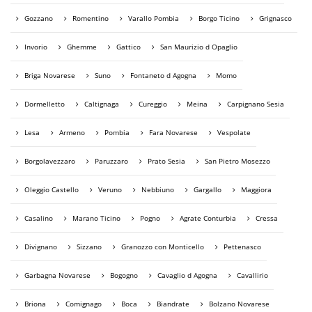
Gozzano
Romentino
Varallo Pombia
Borgo Ticino
Grignasco
Invorio
Ghemme
Gattico
San Maurizio d Opaglio
Briga Novarese
Suno
Fontaneto d Agogna
Momo
Dormelletto
Caltignaga
Cureggio
Meina
Carpignano Sesia
Lesa
Armeno
Pombia
Fara Novarese
Vespolate
Borgolavezzaro
Paruzzaro
Prato Sesia
San Pietro Mosezzo
Oleggio Castello
Veruno
Nebbiuno
Gargallo
Maggiora
Casalino
Marano Ticino
Pogno
Agrate Conturbia
Cressa
Divignano
Sizzano
Granozzo con Monticello
Pettenasco
Garbagna Novarese
Bogogno
Cavaglio d Agogna
Cavallirio
Briona
Comignago
Boca
Biandrate
Bolzano Novarese