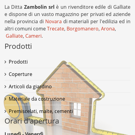
La Ditta
Zambolin srl
è un rivenditore edile di Galliate
e dispone di un vasto magazzino per privati ed aziende
nella provincia di
Novara
di materiali per l'edilizia ed in
altri comuni come
Trecate
,
Borgomanero
,
Arona
,
Galliate
,
Cameri
.
Prodotti
Prodotti
Coperture
Articoli da giardino
Materiale da costruzione
Premiscelati, malte, cementi
Orari d'apertura
Lunedì - Venerdì