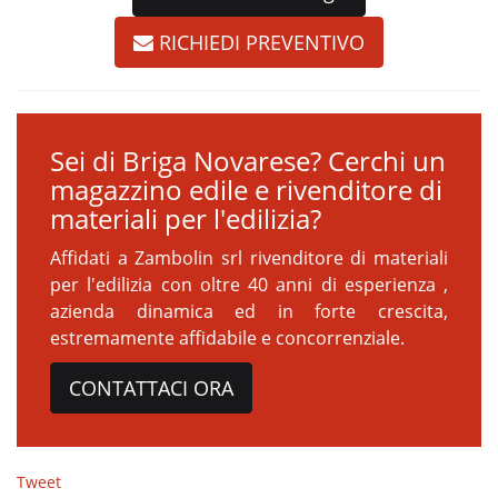
RICHIEDI PREVENTIVO
Sei di Briga Novarese? Cerchi un
magazzino edile e rivenditore di
materiali per l'edilizia?
Affidati a Zambolin srl rivenditore di materiali
per l'edilizia con oltre 40 anni di esperienza ,
azienda dinamica ed in forte crescita,
estremamente affidabile e concorrenziale.
CONTATTACI ORA
Tweet