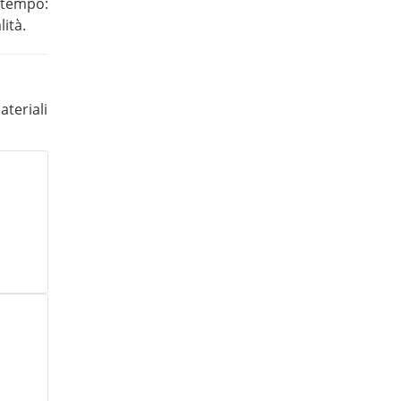
l tempo:
lità.
ateriali