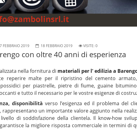
7 FEBBRAIO 2019
18 FEBBRAIO 2019
VISITE: 0
Barengo con oltre 40 anni di esperienza
alizzata nella fornitura di
materiali per l' edilizia a Bareng
e reperire malte per il ripristino del cemento armato, 
i epossidici per piastrelle, pietre di fiume, guaine bitumino
ccanti e tutto il necessario per le vostre esigenze di costru
za, disponibilità
verso l’esigenza ed il problema del clie
ri, rappresentano un importante valore aggiunto nella reali
livello di soddisfazione della clientela. Il know-how svil
garantisce la migliore risposta commerciale in termini di q