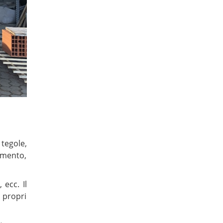
tegole,
emento,
 ecc. Il
i propri