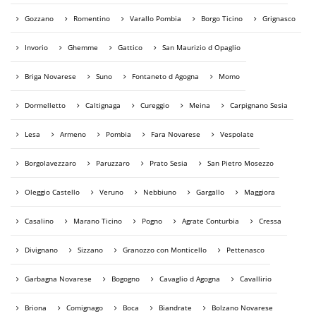
Gozzano
Romentino
Varallo Pombia
Borgo Ticino
Grignasco
Invorio
Ghemme
Gattico
San Maurizio d Opaglio
Briga Novarese
Suno
Fontaneto d Agogna
Momo
Dormelletto
Caltignaga
Cureggio
Meina
Carpignano Sesia
Lesa
Armeno
Pombia
Fara Novarese
Vespolate
Borgolavezzaro
Paruzzaro
Prato Sesia
San Pietro Mosezzo
Oleggio Castello
Veruno
Nebbiuno
Gargallo
Maggiora
Casalino
Marano Ticino
Pogno
Agrate Conturbia
Cressa
Divignano
Sizzano
Granozzo con Monticello
Pettenasco
Garbagna Novarese
Bogogno
Cavaglio d Agogna
Cavallirio
Briona
Comignago
Boca
Biandrate
Bolzano Novarese