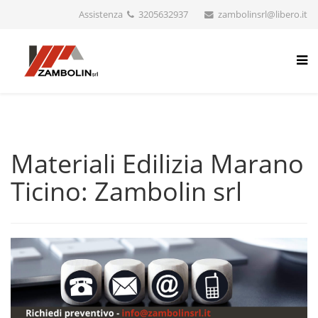
Assistenza
3205632937
zambolinsrl@libero.it
Materiali Edilizia Marano
Ticino: Zambolin srl