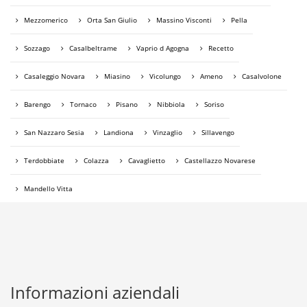
Mezzomerico
Orta San Giulio
Massino Visconti
Pella
Sozzago
Casalbeltrame
Vaprio d Agogna
Recetto
Casaleggio Novara
Miasino
Vicolungo
Ameno
Casalvolone
Barengo
Tornaco
Pisano
Nibbiola
Soriso
San Nazzaro Sesia
Landiona
Vinzaglio
Sillavengo
Terdobbiate
Colazza
Cavaglietto
Castellazzo Novarese
Mandello Vitta
Informazioni aziendali