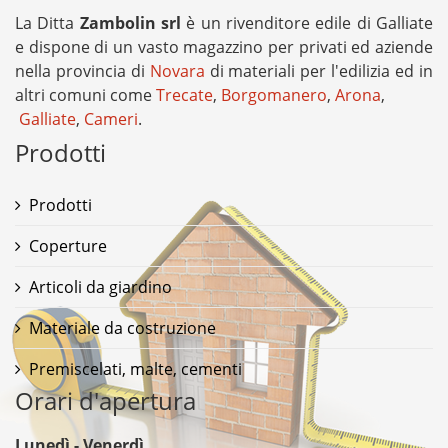
La Ditta
Zambolin srl
è un rivenditore edile di Galliate
e dispone di un vasto magazzino per privati ed aziende
nella provincia di
Novara
di materiali per l'edilizia ed in
altri comuni come
Trecate
,
Borgomanero
,
Arona
,
Galliate
,
Cameri
.
Prodotti
Prodotti
Coperture
Articoli da giardino
Materiale da costruzione
Premiscelati, malte, cementi
Orari d'apertura
Lunedì - Venerdì