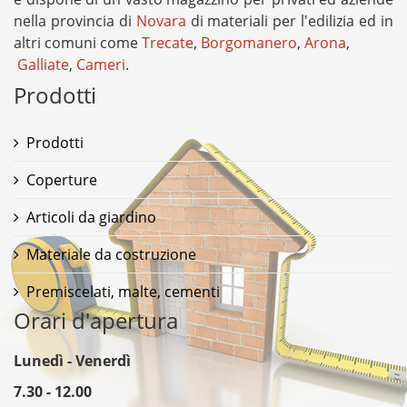
nella provincia di
Novara
di materiali per l'edilizia ed in
altri comuni come
Trecate
,
Borgomanero
,
Arona
,
Galliate
,
Cameri
.
Prodotti
Prodotti
Coperture
Articoli da giardino
Materiale da costruzione
Premiscelati, malte, cementi
Orari d'apertura
Lunedì - Venerdì
7.30 - 12.00