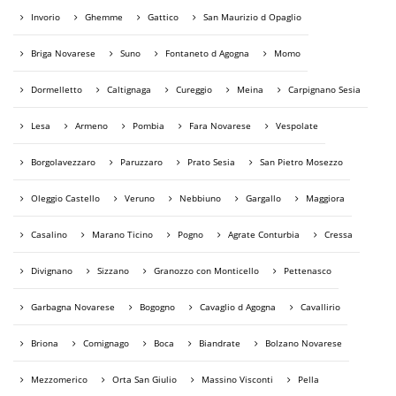
Invorio
Ghemme
Gattico
San Maurizio d Opaglio
Briga Novarese
Suno
Fontaneto d Agogna
Momo
Dormelletto
Caltignaga
Cureggio
Meina
Carpignano Sesia
Lesa
Armeno
Pombia
Fara Novarese
Vespolate
Borgolavezzaro
Paruzzaro
Prato Sesia
San Pietro Mosezzo
Oleggio Castello
Veruno
Nebbiuno
Gargallo
Maggiora
Casalino
Marano Ticino
Pogno
Agrate Conturbia
Cressa
Divignano
Sizzano
Granozzo con Monticello
Pettenasco
Garbagna Novarese
Bogogno
Cavaglio d Agogna
Cavallirio
Briona
Comignago
Boca
Biandrate
Bolzano Novarese
Mezzomerico
Orta San Giulio
Massino Visconti
Pella