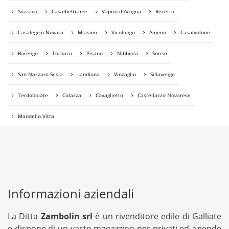
Sozzago
Casalbeltrame
Vaprio d Agogna
Recetto
Casaleggio Novara
Miasino
Vicolungo
Ameno
Casalvolone
Barengo
Tornaco
Pisano
Nibbiola
Soriso
San Nazzaro Sesia
Landiona
Vinzaglio
Sillavengo
Terdobbiate
Colazza
Cavaglietto
Castellazzo Novarese
Mandello Vitta
Informazioni aziendali
La Ditta
Zambolin srl
è un rivenditore edile di Galliate
e dispone di un vasto magazzino per privati ed aziende