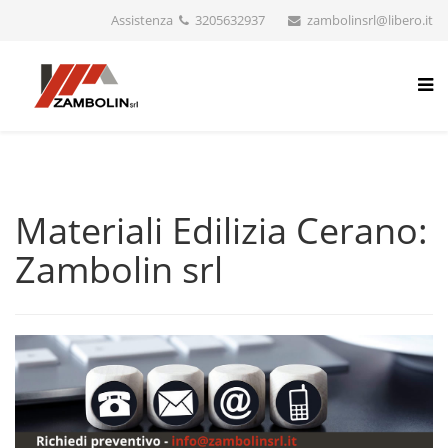
Assistenza
3205632937
zambolinsrl@libero.it
Materiali Edilizia Cerano:
Zambolin srl